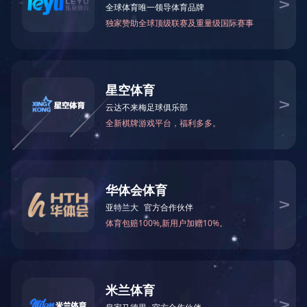
工地安全体验区 成都万科金色乐府项目
工地安全体验区 河北定州神华电厂项目
上一页
网站首页
安全体验馆
新闻资讯
成功案例
智慧工地