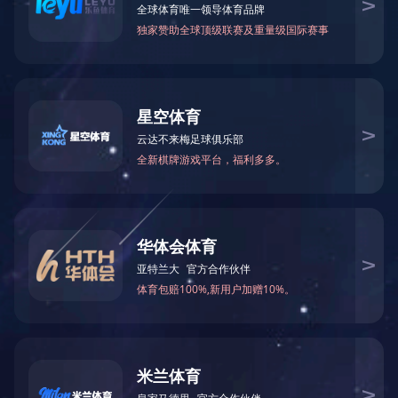
09
开云手机站官方站入口中心提升施工安全技能
2025-08
开云手机站官方站入口中心 是施工人员技能提升与安
识强化的关键平台。通过系统的培训，能让工人掌握先
的施工技术和安全知识，有效减少施工事故的发生，提
more
施工效率和质量。 打造 开云手机站官方站入口中心 ，
功能区域划分上独具匠心。有利用LED拼接屏和实物
02
展示项目全貌与企业风采的展示区，帮助工人宏观了解
2025-08
工项目；通过工艺模型、施工工艺展示及安全风险源分
开云手机站官方站入口中心，不再是简单的课堂，而是