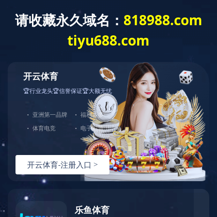
开云手机站官方站入口
>
新闻资讯
>
泰普安全动态
>
泰普安全动态
智慧科技馆设计
智慧科技馆问答
安全体验馆厂家喜迎中国品牌日
asdaq)大
我国将2017年把5月10日定为“中国品牌日”品牌是企业的名片，要赢
注于体验式安全
造世界级名牌。作为安全体验馆行业的领航者，泰普安全科技岂能坐以待
闪发光。...
10
2019-05