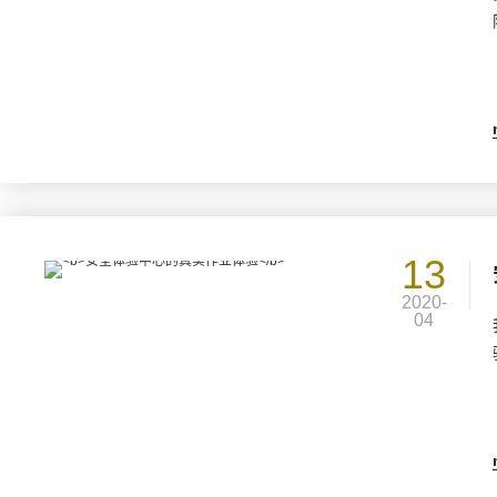
13
2020-
04