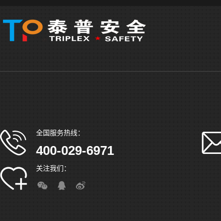
全国服务热线：
400-029-6971
关注我们：