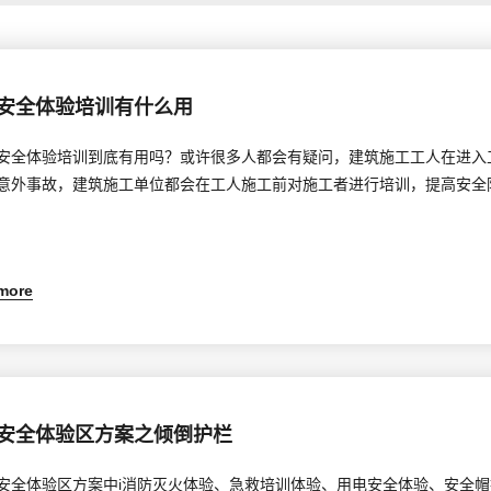
安全体验培训有什么用
安全体验培训到底有用吗？或许很多人都会有疑问，建筑施工工人在进入
意外事故，建筑施工单位都会在工人施工前对施工者进行培训，提高安全防范
more
安全体验区方案之倾倒护栏
安全体验区方案中i消防灭火体验、急救培训体验、用电安全体验、安全