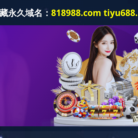
我们
安全体验馆
新闻资讯
成功
开云手机站官方站入口
>
新闻资讯
>
智慧科技馆问答
>
泰普安全动态
智慧科技馆设计
智慧科技馆问答
问答