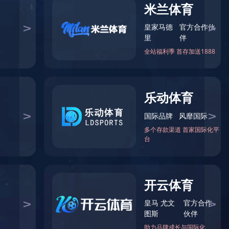
工地安全体验区体验模拟灭火演练方法
了安全生
消防体验馆策划的模拟灭火演练方法是所有的体验者要有序来到
了政府对
灾旁（其实是一种模拟灭火设备），近距离观看学习如何使用灭
火。先由专业的消防讲师讲述灭火的步骤...
10
2020-04