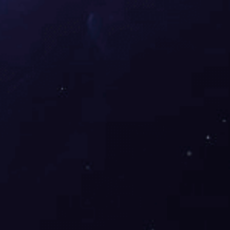
灾旁（其实是一种模拟灭火设备），近距离观看学习如何使用灭火器灭火