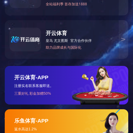
兰州新区智慧建造馆