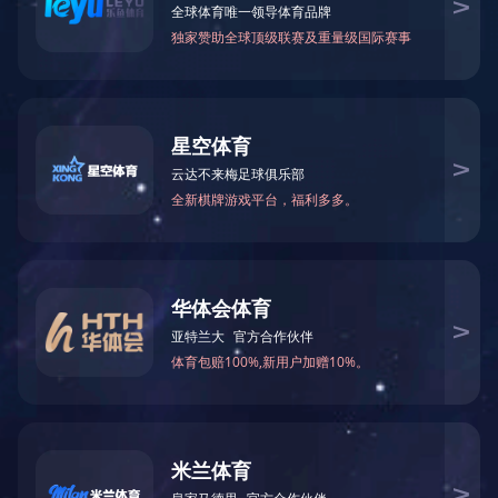
南沙至中山高速TJ07标段开云手机站官方站入口中心
陕三建交大一附院智慧安全科技馆项目