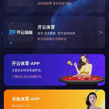
成都中建三局安全体验馆
河南中国移动安全体验馆
咸阳陕建六公司集装箱式安全体验馆