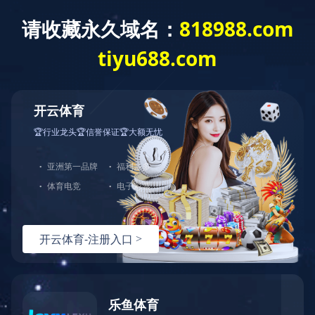
开云手机站官方站入口
>
成功案例
>
智慧科技馆
开云手机站官方
站入口中心
中建一局曲江电竞产业园智慧安全体验馆